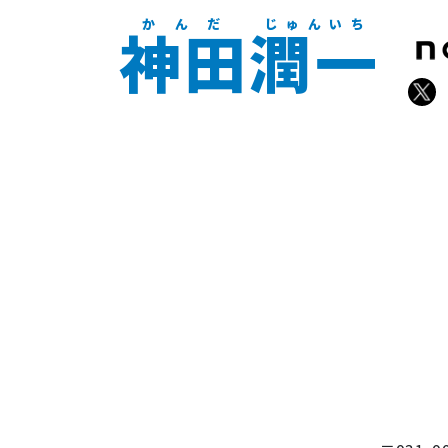
かんだ
じゅんいち
神田潤一