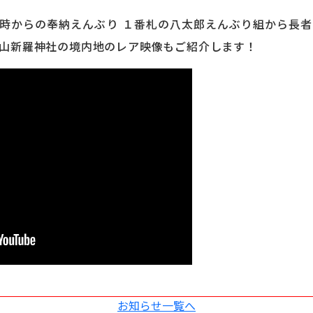
7時からの奉納えんぶり １番札の八太郎えんぶり組から長
者山新羅神社の境内地のレア映像もご紹介します！
お知らせ一覧へ